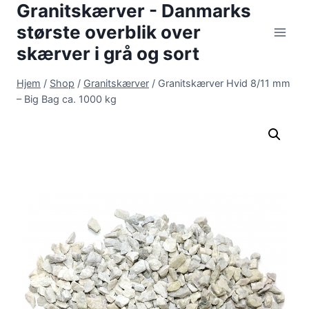
Granitskærver - Danmarks
Fortsæt
til
største overblik over
indhold
skærver i grå og sort
Hjem
/
Shop
/
Granitskærver
/
Granitskærver Hvid 8/11 mm
– Big Bag ca. 1000 kg