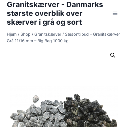
Granitskærver - Danmarks
Fortsæt
til
største overblik over
indhold
skærver i grå og sort
Hjem
/
Shop
/
Granitskærver
/
Sæsontilbud – Granitskærver
Grå 11/16 mm – Big Bag 1000 kg