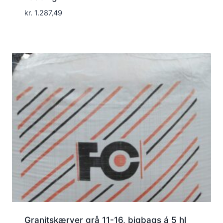
kr.
1.287,49
Granitskærver grå 11-16, bigbags á 5 hl