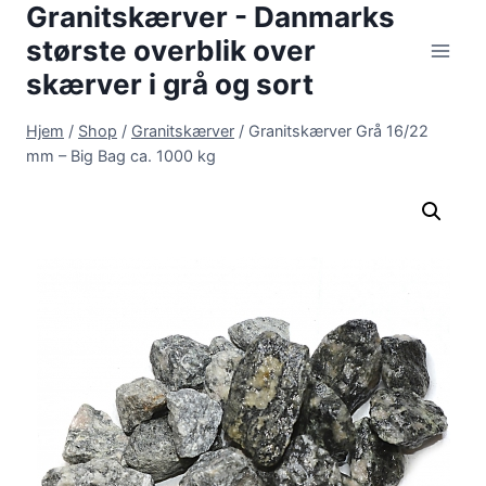
Granitskærver - Danmarks
Fortsæt
til
største overblik over
indhold
skærver i grå og sort
Hjem
/
Shop
/
Granitskærver
/
Granitskærver Grå 16/22
mm – Big Bag ca. 1000 kg