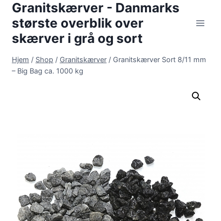
Granitskærver - Danmarks
Fortsæt
til
største overblik over
indhold
skærver i grå og sort
Hjem
/
Shop
/
Granitskærver
/
Granitskærver Sort 8/11 mm
– Big Bag ca. 1000 kg