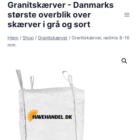
Granitskærver - Danmarks
Fortsæt
til
største overblik over
indhold
skærver i grå og sort
Hjem
/
Shop
/
Granitskærver
/
Granitskærver, rødmix 8-16
mm.