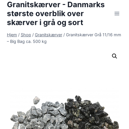
Granitskærver - Danmarks
Fortsæt
til
største overblik over
indhold
skærver i grå og sort
Hjem
/
Shop
/
Granitskærver
/
Granitskærver Grå 11/16 mm
– Big Bag ca. 500 kg